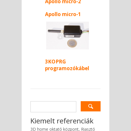
Apollo micro-2
helymeghatározó
Apollo micro-1
3KOPRG
programozókábel
Kiemelt referenciák
3D home oktató központ, Riasztó