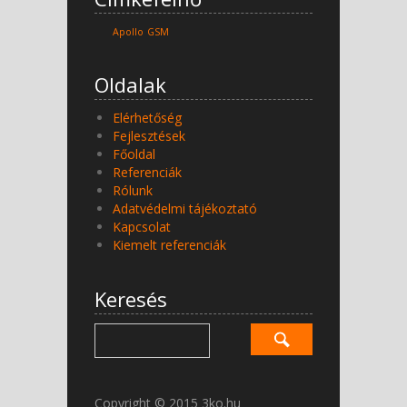
Apollo
GSM
Oldalak
Elérhetőség
Fejlesztések
Főoldal
Referenciák
Rólunk
Adatvédelmi tájékoztató
Kapcsolat
Kiemelt referenciák
Keresés
Copyright © 2015 3ko.hu