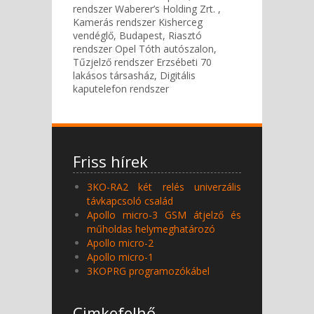
rendszer Waberer’s Holding Zrt. ,
Kamerás rendszer Kisherceg
vendéglő, Budapest, Riasztó
rendszer Opel Tóth autószalon,
Tűzjelző rendszer Erzsébeti 70
lakásos társasház, Digitális
kaputelefon rendszer
Friss hírek
3KO-RA2 két relés univerzális
távkapcsoló család
Apollo micro-3 GSM átjelző és
műholdas helymeghatározó
Apollo micro-2
Apollo micro-1
3KOPRG programozókábel
Cimkefelhő