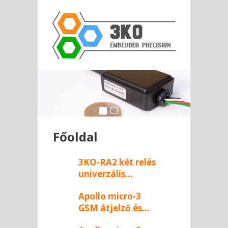
Főoldal
3KO-RA2 két relés
univerzális
távkapcsoló
Apollo micro-3
család
GSM átjelző és
műholdas