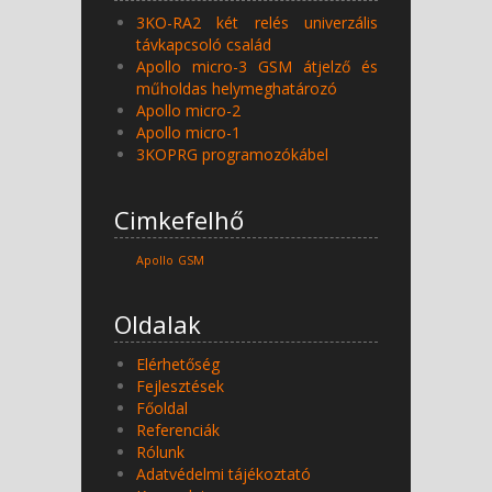
3KO-RA2 két relés univerzális
távkapcsoló család
Apollo micro-3 GSM átjelző és
műholdas helymeghatározó
Apollo micro-2
Apollo micro-1
3KOPRG programozókábel
Cimkefelhő
Apollo
GSM
Oldalak
Elérhetőség
Fejlesztések
Főoldal
Referenciák
Rólunk
Adatvédelmi tájékoztató