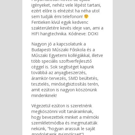
igényeket, nehéz vele lépést tartani,
ezért előre is elnézést ha néha utol
sem tudják érni telefonon!
Fentieken kívül egyik kedvenc
szakterületére kevés ideje van, ami a
HIFI hangtechnika. Kódneve: DOKI
Nagyon jó a kapcsolatunk a
Budapesti Műszaki Főiskola és a
Műszaki Egyetemi kollégákkal, illetve
több speciális szoftverfejlesztő
céggel is. Sok segítséget kapunk
továbbá az anyagbeszerzés,
áramkör-tervezés, SMD beültetés,
tesztelés, minőségbiztosítás terén,
amit ezúton is nagyon köszönünk
mindenkinek!
Végezetül ezúton is szeretnénk
megköszönni volt tanárainknak,
hogy bevezettek minket a mérnöki
szemléletmódba és megmutatták
nekünk, “hogyan arassuk le saját
gondolataink gyümölcseit”!