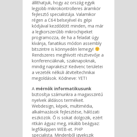
állíthatjuk, hogy az ország egyik
legjobb mikrokontrolleres áramkör
fejlesztő specialistája. Valamikor
régen a C64 belsejével és gépi
kódjával kezdődött minden, ma már
a legkorszerűbb mikrochipeket
programozza, de ha a feladat úgy
kívánja, fanatikus módon assembly
bitszintre is könnyedén lemegy!
Rendszeres meghívott résztvevője a
konferenciáknak, szaknapoknak,
mindig naprakész! Kedvenc területei
a vezeték nélküli átviteltechnikai
megoldások. Kódneve: YETI
A
mérnök informatikusunk
biztosítja számunkra a magasszintű
nyelvek áldásos termékeit.
Webdesign, képek, multimédia,
alkalmazások fejlesztése, hálózati
eszközök. Ő is sokat dolgozik, ezért
ritkán ágyaz meg, inkább beágyaz:
legfőképpen WEB-et. PHP
specialista. Mindenből igyekszik