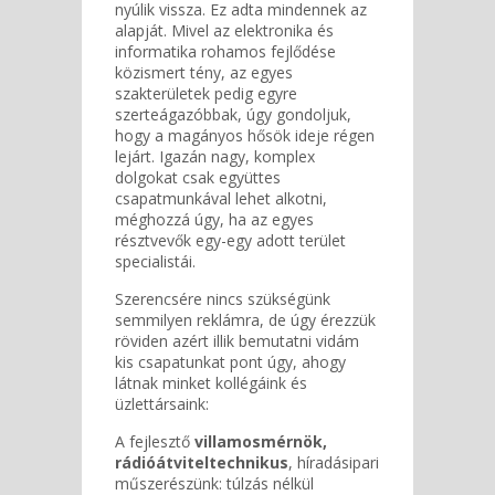
nyúlik vissza. Ez adta mindennek az
alapját. Mivel az elektronika és
informatika rohamos fejlődése
közismert tény, az egyes
szakterületek pedig egyre
szerteágazóbbak, úgy gondoljuk,
hogy a magányos hősök ideje régen
lejárt. Igazán nagy, komplex
dolgokat csak együttes
csapatmunkával lehet alkotni,
méghozzá úgy, ha az egyes
résztvevők egy-egy adott terület
specialistái.
Szerencsére nincs szükségünk
semmilyen reklámra, de úgy érezzük
röviden azért illik bemutatni vidám
kis csapatunkat pont úgy, ahogy
látnak minket kollégáink és
üzlettársaink:
A fejlesztő
villamosmérnök,
rádióátviteltechnikus
, híradásipari
műszerészünk: túlzás nélkül