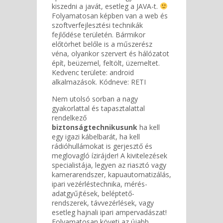
kiszedni a javát, esetleg a JAVA-t.
Folyamatosan képben van a web és
szoftverfejlesztési technikák
fejlődése területén. Bármikor
előtörhet belőle is a műszerész
véna, olyankor szervert és hálózatot
épít, beüzemel, feltölt, üzemeltet.
Kedvenc területe: android
alkalmazások. Kódneve: RETI
Nem utolsó sorban a nagy
gyakorlattal és tapasztalattal
rendelkező
biztonságtechnikusunk
ha kell
egy igazi kábelbarát, ha kell
rádióhullámokat is gerjesztő és
meglovagló ízirájder! A kivitelezések
specialistája, legyen az riasztó vagy
kamerarendszer, kapuautomatizálás,
ipari vezérléstechnika, mérés-
adatgyűjtések, beléptető-
rendszerek, távvezérlések, vagy
esetleg hajnali ipari ampervadászat!
Folyamatosan követi az újabb